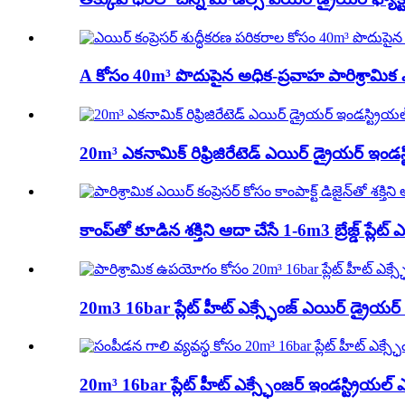
A కోసం 40m³ పొదుపైన అధిక-ప్రవాహ పారిశ్రామిక ఎ
20m³ ఎకనామిక్ రిఫ్రిజిరేటెడ్ ఎయిర్ డ్రైయర్ ఇండస్
కాంప్‌తో కూడిన శక్తిని ఆదా చేసే 1-6m3 బ్రేజ్డ్ ప్లేట్
20m3 16bar ప్లేట్ హీట్ ఎక్స్ఛేంజ్ ఎయిర్ డ్రైయర్ 
20m³ 16bar ప్లేట్ హీట్ ఎక్స్ఛేంజర్ ఇండస్ట్రియల్ 