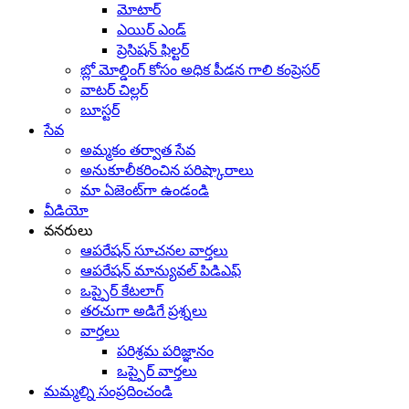
మోటార్
ఎయిర్ ఎండ్
ప్రెసిషన్ ఫిల్టర్
బ్లో మోల్డింగ్ కోసం అధిక పీడన గాలి కంప్రెసర్
వాటర్ చిల్లర్
బూస్టర్
సేవ
అమ్మకం తర్వాత సేవ
అనుకూలీకరించిన పరిష్కారాలు
మా ఏజెంట్‌గా ఉండండి
వీడియో
వనరులు
ఆపరేషన్ సూచనల వార్తలు
ఆపరేషన్ మాన్యువల్ పిడిఎఫ్
ఒప్పైర్ కేటలాగ్
తరచుగా అడిగే ప్రశ్నలు
వార్తలు
పరిశ్రమ పరిజ్ఞానం
ఒప్పైర్ వార్తలు
మమ్మల్ని సంప్రదించండి