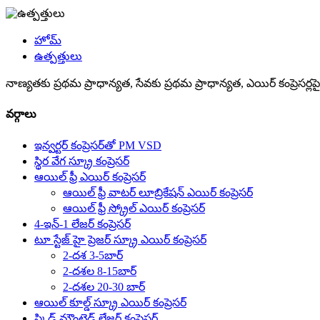
హోమ్
ఉత్పత్తులు
నాణ్యతకు ప్రథమ ప్రాధాన్యత, సేవకు ప్రథమ ప్రాధాన్యత, ఎయిర్ కంప్రెసర్లపై ద
వర్గాలు
ఇన్వర్టర్ కంప్రెసర్‌తో PM VSD
స్థిర వేగ స్క్రూ కంప్రెసర్
ఆయిల్ ఫ్రీ ఎయిర్ కంప్రెసర్
ఆయిల్ ఫ్రీ వాటర్ లూబ్రికేషన్ ఎయిర్ కంప్రెసర్
ఆయిల్ ఫ్రీ స్క్రోల్ ఎయిర్ కంప్రెసర్
4-ఇన్-1 లేజర్ కంప్రెసర్
టూ స్టేజ్ హై ప్రెజర్ స్క్రూ ఎయిర్ కంప్రెసర్
2-దశ 3-5బార్
2-దశల 8-15బార్
2-దశల 20-30 బార్
ఆయిల్ కూల్డ్ స్క్రూ ఎయిర్ కంప్రెసర్
స్కిడ్ మౌంటెడ్ లేజర్ కంప్రెసర్