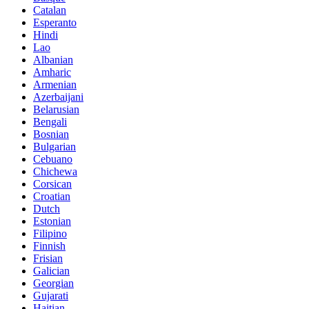
Catalan
Esperanto
Hindi
Lao
Albanian
Amharic
Armenian
Azerbaijani
Belarusian
Bengali
Bosnian
Bulgarian
Cebuano
Chichewa
Corsican
Croatian
Dutch
Estonian
Filipino
Finnish
Frisian
Galician
Georgian
Gujarati
Haitian