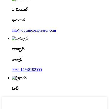
ఇ-మెయిల్
ఇ-మెయిల్
info@oppaircompressor.com
వాట్సాప్
వాట్సాప్
0086 14768192555
టాప్