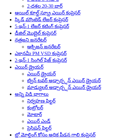
2-దశల 20-30 బార్
ఆయిల్ కూల్డ్ స్క్రూ ఎయిర్ కంప్రెసర్
స్కిడ్ మౌంటెడ్ లేజర్ కంప్రెసర్
5-ఇన్-1 లేజర్ కటింగ్ కంప్రెసర్
డీజిల్ మొబైల్ కంప్రెసర్
నత్రజని జనరేటర్
ఆక్సిజన్ జనరేటర్
ఎకానమీ PM VSD కంప్రెసర్
2-ఇన్-1 సింగిల్ ఫేజ్ కంప్రెసర్
ఎయిర్ డ్రైయర్
ఎయిర్ డ్రైయర్
ట్విన్ టవర్ అడ్సార్ప్షన్ ఎయిర్ డ్రైయర్
మాడ్యులర్ అడ్సార్ప్షన్ ఎయిర్ డ్రైయర్
అన్ని విడి భాగాలు
నిర్వహణ ఫిల్టర్
కంట్రోలర్
మోటార్
ఎయిర్ ఎండ్
ప్రెసిషన్ ఫిల్టర్
బ్లో మోల్డింగ్ కోసం అధిక పీడన గాలి కంప్రెసర్