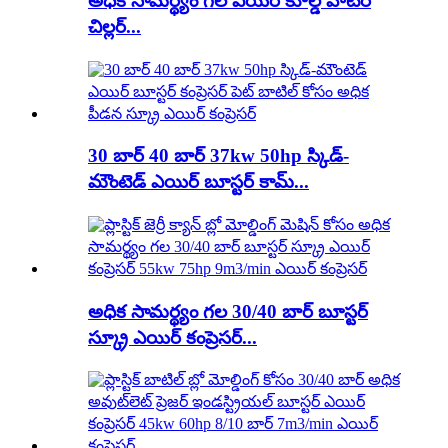
అధిక సామర్థ్యం గల ఎయిర్ కూల్డ్ వాటర్
చిల్లర్...
30 బార్ 40 బార్ 37kw 50hp స్కిడ్-
మౌంటెడ్ ఎయిర్ బూస్టర్ కామ్...
అధిక సామర్థ్యం గల 30/40 బార్ బూస్టర్
స్క్రూ ఎయిర్ కంప్రెసర్...