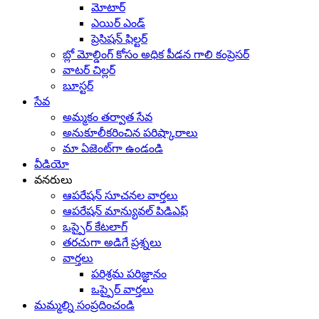
మోటార్
ఎయిర్ ఎండ్
ప్రెసిషన్ ఫిల్టర్
బ్లో మోల్డింగ్ కోసం అధిక పీడన గాలి కంప్రెసర్
వాటర్ చిల్లర్
బూస్టర్
సేవ
అమ్మకం తర్వాత సేవ
అనుకూలీకరించిన పరిష్కారాలు
మా ఏజెంట్‌గా ఉండండి
వీడియో
వనరులు
ఆపరేషన్ సూచనల వార్తలు
ఆపరేషన్ మాన్యువల్ పిడిఎఫ్
ఒప్పైర్ కేటలాగ్
తరచుగా అడిగే ప్రశ్నలు
వార్తలు
పరిశ్రమ పరిజ్ఞానం
ఒప్పైర్ వార్తలు
మమ్మల్ని సంప్రదించండి