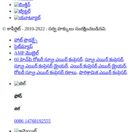
© కాపీరైట్ - 2010-2022 : సర్వ హక్కులు సంరక్షించబడినవి.
హాట్ ప్రొడక్ట్స్
సైట్‌మ్యాప్
AMP మొబైల్
60 హెచ్‌పి రోటరీ స్క్రూ ఎయిర్ కంప్రెసర్
,
స్క్రూ ఎయిర్ కంప్రెసర్
,
స్క్రూ ఎయిర్ కంప్రెసర్ డ్రైయర్
,
ఎయిర్ కంప్రెసర్ ఎయిర్ డ్రైయర్
,
రోటరీ స్క్రూ ఎయిర్ కంప్రెసర్ రకాలు
,
పారిశ్రామిక ఎయిర్ కంప్రెసర్
,
ఫోన్
టెల్
0086 14768192555