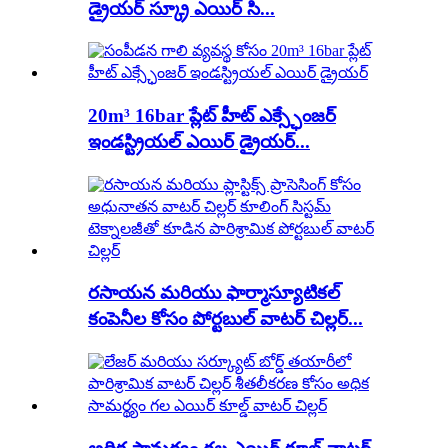
డ్రైయర్ స్క్రూ ఎయిర్ సి...
20m³ 16bar ప్లేట్ హీట్ ఎక్స్ఛేంజర్
ఇండస్ట్రియల్ ఎయిర్ డ్రైయర్...
రసాయన మరియు ఫార్మాస్యూటికల్
కంపెనీల కోసం పోర్టబుల్ వాటర్ చిల్లర్...