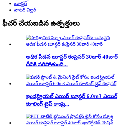
బూస్టర్
వాటర్ చిల్లర్
ఫీచర్ చేయబడిన ఉత్పత్తులు
అధిక పీడన బూస్టర్ కంప్రెసర్ 30బార్ 40బార్
దీనికి సరిపోతుంది...
ఇండస్ట్రియల్ ఎయిర్ బూస్టర్ 6.0m3 ఎయిర్
కూలింగ్ టైప్ కాంప్రె...