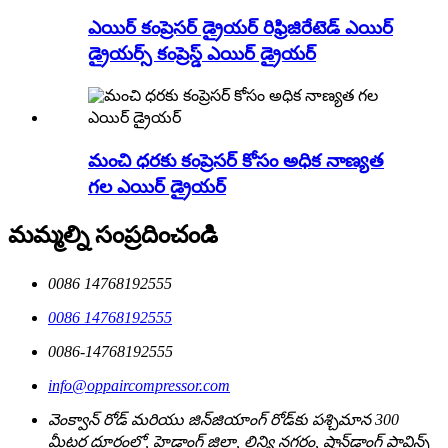
ఎయిర్ కంప్రెసర్ డ్రైయర్ రిఫ్రిజిరేటెడ్ ఎయిర్
డ్రైయర్స్ కంప్రెస్డ్ ఎయిర్ డ్రైయర్
మంచి ధరకు కంప్రెసర్ కోసం అధిక నాణ్యత
గల ఎయిర్ డ్రైయర్
మమ్మల్ని సంప్రదించండి
0086 14768192555
0086 14768192555
0086-14768192555
info@oppaircompressor.com
వెంక్వాన్ రోడ్ మరియు జిన్‌జియాంగ్ రోడ్‌కు పశ్చిమాన 300
మీటర్ల దూరంలో, హెడాంగ్ జిల్లా, లిన్యి నగరం, షాన్‌డాంగ్ ప్రావిన్స్