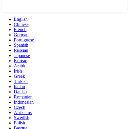
English
Chinese
French
German
Portuguese
Spanish
Russian
Japanese
Korean
Arabic
Irish
Greek
Turkish
Italian
Danish
Romanian
Indonesian
Czech
Afrikaans
Swedish
Polish
Basque