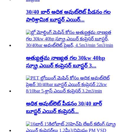
30/40 బార్ అధిక అవుట్‌లెట్ పీడనం గల
పారిశ్రామిక బూస్టర్ ఎయిర్...
అత్యుత్తమ నాణ్యత గల 30kw 40hp
స్క్రూ ఎయిర్ కంప్రెసర్ బూస్టర్ 3...
అధిక అవుట్‌లెట్ పీడనం 30/40 బార్
బూస్టర్ ఎయిర్ కంప్రెసర్...