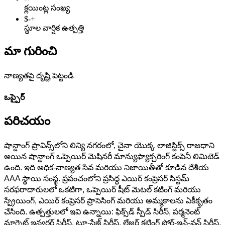
క్లయింట్ల సంఖ్య
$
-
+
స్థూల వార్షిక ఉత్పత్తి
మా గురించి
నాణ్యతపై దృష్టి పెట్టండి
ఒప్పైర్
పరిచయం
షాన్డాంగ్ ప్రావిన్స్‌లోని లిన్యి నగరంలో, చైనా యొక్క లాజిస్టిక్స్ రాజధాని
అయిన షాన్డాంగ్ ఒప్పెయిర్ మెషినరీ మాన్యుఫ్యాక్చరింగ్ కంపెనీ లిమిటెడ్
ఉంది. ఇది అధిక-నాణ్యత సేవ మరియు నిజాయితీతో కూడిన దేశీయ
AAA స్థాయి సంస్థ. ప్రపంచంలోని ప్రసిద్ధ ఎయిర్ కంప్రెసర్ సిస్టమ్
సరఫరాదారులలో ఒకటిగా, ఒప్పెయిర్ షీట్ మెటల్ కటింగ్ మరియు
స్ప్రేయింగ్, ఎయిర్ కంప్రెసర్ ప్రాసెసింగ్ మరియు అమ్మకాలను ఏకీకృతం
చేసింది. ఉత్పత్తులలో ఇవి ఉన్నాయి: ఫిక్స్‌డ్ స్పీడ్ సిరీస్, పర్మనెంట్
మాగ్నెట్ ఇన్వర్టర్ సిరీస్, టూ-స్టేజ్ సిరీస్, లేజర్ కటింగ్ ఫోర్-ఇన్-వన్ సిరీస్,