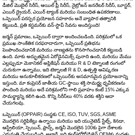
డీజిల్ మొబైల్ సిరీస్, ఆయిల్ ఫ్రీ సిరీస్, నైట్రోజన్ జనరేటర్ సిరీస్, బూస్టర్,
ఎయిర్ డ్రైయర్, ఎయిర్ ట్యాంక్ మరియు సంబంధిత ఉపకరణాలు.
ఒప్పెయిర్ పరస్పర ప్రయోజన సహకారం అనే వ్యాపార తత్వానికి
కట్టుబడి, ప్రతి కస్టమర్‌కు వన్-స్టాప్ సేవను అందిస్తుంది!
జర్మన్ ప్రమాణం, ఒప్పెయిర్ ద్వారా అందించబడింది. పరిశ్రమలో ఒక
ప్రముఖ సాంకేతిక సరఫరాదారుగా, ఒప్పెయిర్ ప్రతిభను
పెంపొందించడానికి మరియు నాణ్యతను కొనసాగించడానికి కట్టుబడి
ఉంది. మాకు అద్భుతమైన ఏరోడైనమిక్స్ పునాది ఉంది, మరియు మేము
ఎల్లప్పుడూ మెకానికల్ అప్లికేషన్ మరియు R & D టెక్నాలజీ రంగంలో
చురుకుగా ఉన్నాము, ఇది టెక్నాలజీ R & D, ఉత్పత్తి ఆవిష్కరణ
మరియు అనుకూలీకరణలో ఒప్పెయిర్‌కు అసమానమైన ప్రయోజనాన్ని
ఇస్తుంది. మా కంప్రెసర్ జాతీయ GC-స్థాయి శక్తి సామర్థ్య ధృవీకరణను
పొందింది మరియు అదే పరిశ్రమలోని గాలి ప్రవాహం కంటే 15% ఎక్కువ
సామర్థ్యాన్ని కలిగి ఉంది. కొన్ని సిరీస్‌లు 40% వరకు శక్తిని ఆదా
చేయగలవు.
ఒప్పెయిర్ (OPPAIR) సంస్థకు CE, ISO, TUV, SGS, ASME
మొదలైన సర్టిఫికేట్లు ఉన్నాయి మరియు ఇది యునైటెడ్ స్టేట్స్, కెనడా,
ఆస్ట్రేలియా, స్పెయిన్, ఫ్రాన్స్, జర్మనీ మొదలైన 100కు పైగా దేశాలకు
ఎగుమతి చేయబడింది. అలాగే, ఇది కలర్/లోగో/డిజైన్ OEMకు మద్దతు