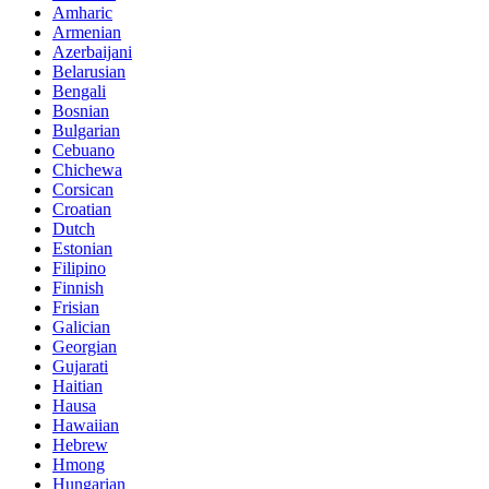
Amharic
Armenian
Azerbaijani
Belarusian
Bengali
Bosnian
Bulgarian
Cebuano
Chichewa
Corsican
Croatian
Dutch
Estonian
Filipino
Finnish
Frisian
Galician
Georgian
Gujarati
Haitian
Hausa
Hawaiian
Hebrew
Hmong
Hungarian