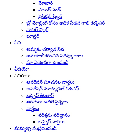
మోటార్
ఎయిర్ ఎండ్
ప్రెసిషన్ ఫిల్టర్
బ్లో మోల్డింగ్ కోసం అధిక పీడన గాలి కంప్రెసర్
వాటర్ చిల్లర్
బూస్టర్
సేవ
అమ్మకం తర్వాత సేవ
అనుకూలీకరించిన పరిష్కారాలు
మా ఏజెంట్‌గా ఉండండి
వీడియో
వనరులు
ఆపరేషన్ సూచనల వార్తలు
ఆపరేషన్ మాన్యువల్ పిడిఎఫ్
ఒప్పైర్ కేటలాగ్
తరచుగా అడిగే ప్రశ్నలు
వార్తలు
పరిశ్రమ పరిజ్ఞానం
ఒప్పైర్ వార్తలు
మమ్మల్ని సంప్రదించండి