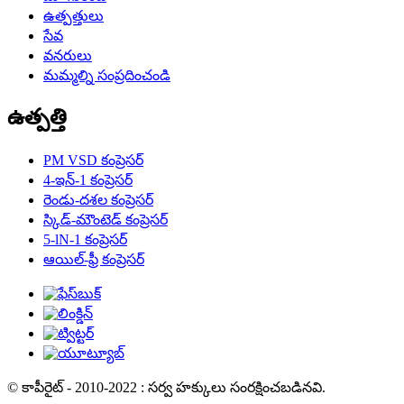
ఉత్పత్తులు
సేవ
వనరులు
మమ్మల్ని సంప్రదించండి
ఉత్పత్తి
PM VSD కంప్రెసర్
4-ఇన్-1 కంప్రెసర్
రెండు-దశల కంప్రెసర్
స్కిడ్-మౌంటెడ్ కంప్రెసర్
5-lN-1 కంప్రెసర్
ఆయిల్-ఫ్రీ కంప్రెసర్
© కాపీరైట్ - 2010-2022 : సర్వ హక్కులు సంరక్షించబడినవి.