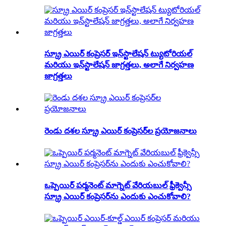
స్క్రూ ఎయిర్ కంప్రెసర్ ఇన్‌స్టాలేషన్ ట్యుటోరియల్
మరియు ఇన్‌స్టాలేషన్ జాగ్రత్తలు, అలాగే నిర్వహణ
జాగ్రత్తలు
రెండు దశల స్క్రూ ఎయిర్ కంప్రెసర్‌ల ప్రయోజనాలు
ఒప్పెయిర్ పర్మనెంట్ మాగ్నెట్ వేరియబుల్ ఫ్రీక్వెన్సీ
స్క్రూ ఎయిర్ కంప్రెసర్‌ను ఎందుకు ఎంచుకోవాలి?