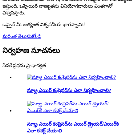
ఇస్తుంది. ఒప్పెయిర్ నాణ్యతను వినియోగదారులు ఎంతగానో
విశ్వసిస్తారు.
ఒప్పైర్ మీ అత్యంత విశ్వసనీయ భాగస్వామి!
మరింత తెలుసుకోండి
నిర్వహణ సూచనలు
సేవకే ప్రథమ ప్రాధాన్యత
స్క్రూ ఎయిర్ కంప్రెసర్‌ను ఎలా నిర్వహించాలి?
స్క్రూ ఎయిర్ కంప్రెసర్‌ను ఎయిర్ డ్రైయర్/ఎయిర్‌కి
ఎలా కనెక్ట్ చేయాలి